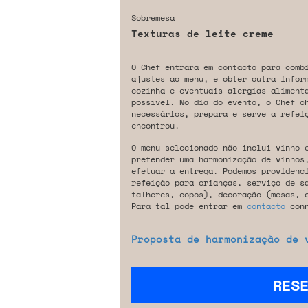
Sobremesa
Texturas de leite creme
O Chef entrará em contacto para comb
ajustes ao menu, e obter outra infor
cozinha e eventuais alergias aliment
possível. No dia do evento, o Chef c
necessários, prepara e serve a refeiç
encontrou.
O menu selecionado não inclui vinho 
pretender uma harmonização de vinhos
efetuar a entrega. Podemos providenc
refeição para crianças, serviço de s
talheres, copos), decoração (mesas, 
Para tal pode entrar em
contacto
conn
Proposta de harmonização de 
RES