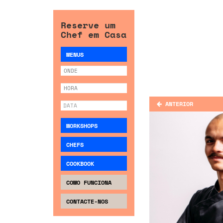
Reserve um
Chef em Casa
MENUS
ANTERIOR
WORKSHOPS
CHEFS
COOKBOOK
COMO FUNCIONA
CONTACTE-NOS