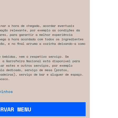
inar a hora de chegada, acordar eventuais
mação relevante, por exemplo as condições da
ares, para garantir a melhor experiência
hega à hora acordada com todos os ingredientes
ão, e no final arruma a cozinha deixando-a como
e bebidas, nem o respetivo serviço. Se
, a Garrafeira Nacional está disponível para
iar estes e outros serviços, por exemplo
ala dedicado, serviço de mesa (pratos,
cadeiras), serviço de bar e aluguer de espaço.
osco.
vinhos
ERVAR MENU