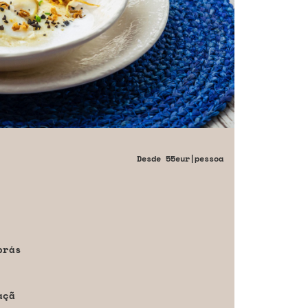
Desde
55eur
|pessoa
brás
açã