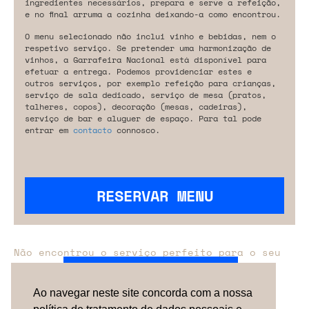
ingredientes necessários, prepara e serve a refeição,
e no final arruma a cozinha deixando-a como encontrou.
O menu selecionado não inclui vinho e bebidas, nem o
respetivo serviço. Se pretender uma harmonização de
vinhos, a Garrafeira Nacional está disponível para
efetuar a entrega. Podemos providenciar estes e
outros serviços, por exemplo refeição para crianças,
serviço de sala dedicado, serviço de mesa (pratos,
talheres, copos), decoração (mesas, cadeiras),
serviço de bar e aluguer de espaço. Para tal pode
entrar em
contacto
connosco.
RESERVAR MENU
Não encontrou o serviço perfeito para o seu
evento?
Entre em contacto connosco.
Ao navegar neste site concorda com a nossa