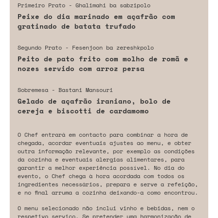
Primeiro Prato - Ghalimahi ba sabzipolo
Peixe do dia marinado em açafrão com
gratinado de batata trufado
Segundo Prato - Fesenjoon ba zereshkpolo
Peito de pato frito com molho de romã e
nozes servido com arroz persa
Sobremesa - Bastani Mansouri
Gelado de açafrão iraniano, bolo de
cereja e biscotti de cardamomo
O Chef entrará em contacto para combinar a hora de
chegada, acordar eventuais ajustes ao menu, e obter
outra informação relevante, por exemplo as condições
da cozinha e eventuais alergias alimentares, para
garantir a melhor experiência possível. No dia do
evento, o Chef chega à hora acordada com todos os
ingredientes necessários, prepara e serve a refeição,
e no final arruma a cozinha deixando-a como encontrou.
O menu selecionado não inclui vinho e bebidas, nem o
respetivo serviço. Se pretender uma harmonização de