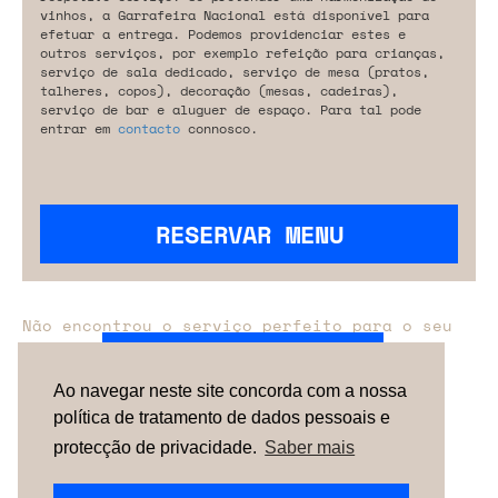
vinhos, a Garrafeira Nacional está disponível para
efetuar a entrega. Podemos providenciar estes e
outros serviços, por exemplo refeição para crianças,
serviço de sala dedicado, serviço de mesa (pratos,
talheres, copos), decoração (mesas, cadeiras),
serviço de bar e aluguer de espaço. Para tal pode
entrar em
contacto
connosco.
RESERVAR MENU
Não encontrou o serviço perfeito para o seu
evento?
Entre em contacto connosco.
Ao navegar neste site concorda com a nossa
política de tratamento de dados pessoais e
TERMOS & CONDIÇÕES
SOBRE NÓS
COMO
FUNCIONA
CONTACTOS
NEWSLETTER
protecção de privacidade.
Saber mais
ESPAÑA |
PORTUGAL
| UNITED KINGDOM