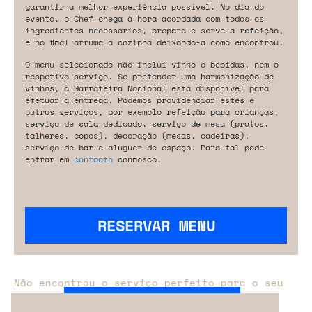
garantir a melhor experiência possível. No dia do
evento, o Chef chega à hora acordada com todos os
ingredientes necessários, prepara e serve a refeição,
e no final arruma a cozinha deixando-a como encontrou.
O menu selecionado não inclui vinho e bebidas, nem o
respetivo serviço. Se pretender uma harmonização de
vinhos, a Garrafeira Nacional está disponível para
efetuar a entrega. Podemos providenciar estes e
outros serviços, por exemplo refeição para crianças,
serviço de sala dedicado, serviço de mesa (pratos,
talheres, copos), decoração (mesas, cadeiras),
serviço de bar e aluguer de espaço. Para tal pode
entrar em
contacto
connosco.
RESERVAR MENU
Não encontrou o serviço perfeito para o seu
evento?
Entre em contacto connosco.