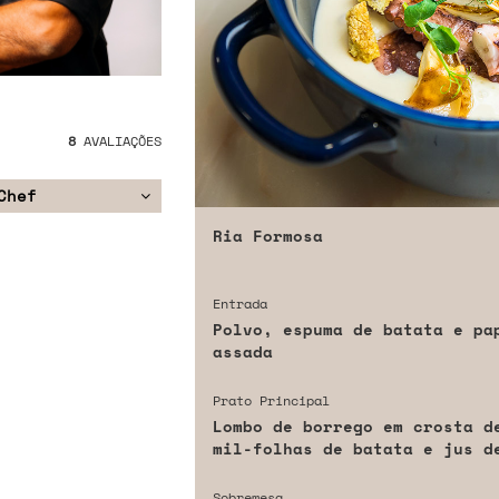
8
AVALIAÇÕES
Chef
Ria Formosa
Entrada
Polvo, espuma de batata e pa
assada
Prato Principal
Lombo de borrego em crosta d
mil-folhas de batata e jus d
Sobremesa