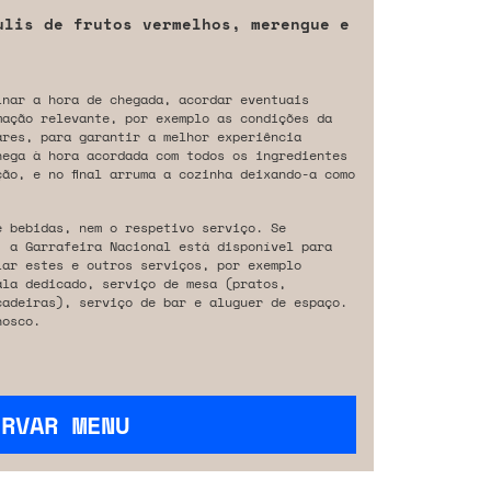
ulis de frutos vermelhos, merengue e
inar a hora de chegada, acordar eventuais
mação relevante, por exemplo as condições da
ares, para garantir a melhor experiência
hega à hora acordada com todos os ingredientes
ão, e no final arruma a cozinha deixando-a como
e bebidas, nem o respetivo serviço. Se
, a Garrafeira Nacional está disponível para
iar estes e outros serviços, por exemplo
ala dedicado, serviço de mesa (pratos,
cadeiras), serviço de bar e aluguer de espaço.
osco.
ERVAR MENU