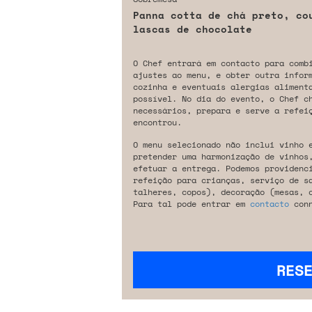
Panna cotta de chá preto, co
lascas de chocolate
O Chef entrará em contacto para comb
ajustes ao menu, e obter outra infor
cozinha e eventuais alergias aliment
possível. No dia do evento, o Chef c
necessários, prepara e serve a refeiç
encontrou.
O menu selecionado não inclui vinho 
pretender uma harmonização de vinhos
efetuar a entrega. Podemos providenc
refeição para crianças, serviço de s
talheres, copos), decoração (mesas, 
Para tal pode entrar em
contacto
conn
RES