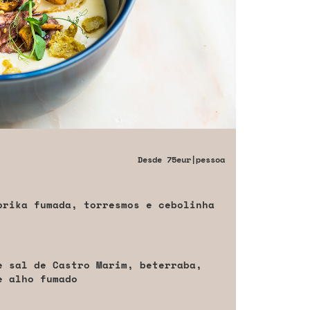
Desde
75eur
|pessoa
prika fumada, torresmos e cebolinha
e sal de Castro Marim, beterraba,
e alho fumado