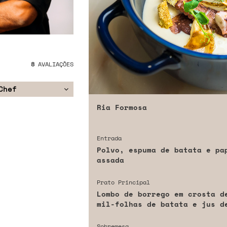
8
AVALIAÇÕES
Chef
Ria Formosa
Entrada
Polvo, espuma de batata e pa
assada
Prato Principal
Lombo de borrego em crosta d
mil-folhas de batata e jus d
Sobremesa