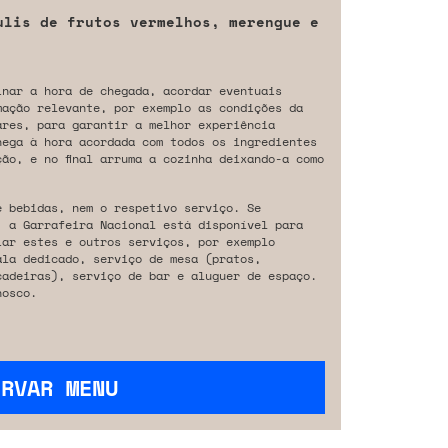
ulis de frutos vermelhos, merengue e
inar a hora de chegada, acordar eventuais
mação relevante, por exemplo as condições da
ares, para garantir a melhor experiência
hega à hora acordada com todos os ingredientes
ão, e no final arruma a cozinha deixando-a como
e bebidas, nem o respetivo serviço. Se
, a Garrafeira Nacional está disponível para
iar estes e outros serviços, por exemplo
ala dedicado, serviço de mesa (pratos,
cadeiras), serviço de bar e aluguer de espaço.
osco.
ERVAR MENU