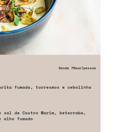
Desde
75eur
|pessoa
prika fumada, torresmos e cebolinha
e sal de Castro Marim, beterraba,
e alho fumado