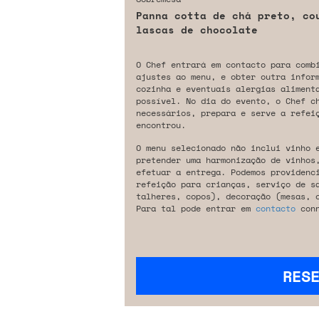
Panna cotta de chá preto, co
lascas de chocolate
O Chef entrará em contacto para comb
ajustes ao menu, e obter outra infor
cozinha e eventuais alergias aliment
possível. No dia do evento, o Chef c
necessários, prepara e serve a refeiç
encontrou.
O menu selecionado não inclui vinho 
pretender uma harmonização de vinhos
efetuar a entrega. Podemos providenc
refeição para crianças, serviço de s
talheres, copos), decoração (mesas, 
Para tal pode entrar em
contacto
conn
RES