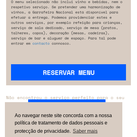
O menu selecionado não inclui vinho e bebidas, nem o
respetivo serviço. Se pretender uma harmonização de
vinhos, a Garrafeira Nacional está disponível para
efetuar a entrega. Podemos providenciar estes e
outros serviços, por exemplo refeição para crianças,
serviço de sala dedicado, serviço de mesa (pratos,
talheres, copos), decoração (mesas, cadeiras),
serviço de bar e aluguer de espaço. Para tal pode
entrar em
contacto
connosco.
RESERVAR MENU
Não encontrou o serviço perfeito para o seu
evento?
Entre em contacto connosco.
Ao navegar neste site concorda com a nossa
política de tratamento de dados pessoais e
TERMOS & CONDIÇÕES
SOBRE NÓS
COMO
FUNCIONA
CONTACTOS
NEWSLETTER
protecção de privacidade.
Saber mais