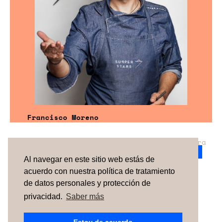
Francisco Moreno
¿No has encontrado el servicio perfecto para
tu evento?
Ponte en contacto con nosotros.
Al navegar en este sitio web estás de
acuerdo con nuestra política de tratamiento
de datos personales y protección de
TÉRMINOS Y CONDICIONES
SOBRE NOSOTROS
CÓMO FUNCIONA
CONTACTO
NEWSLETTER
privacidad.
Saber más
ESPAÑA
| PORTUGAL |
UNITED KINGDOM