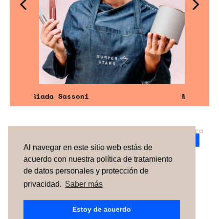
Giada Sassoni
Miguel F. V
¿No has encontrado el servicio perfecto para
tu evento?
Ponte en contacto con nosotros.
Al navegar en este sitio web estás de
acuerdo con nuestra política de tratamiento
de datos personales y protección de
TÉRMINOS Y CONDICIONES
SOBRE NOSOTROS
CÓMO FUNCIONA
CONTACTO
NEWSLETTER
privacidad.
Saber más
ESPAÑA
| PORTUGAL |
UNITED KINGDOM
Estoy de acuerdo