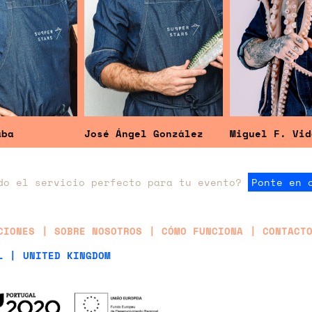
sé Ángel González
Miguel F. Vidal
Ignaci
do el servicio perfecto para tu evento?
Ponte en 
CIONES
SOBRE NOSOTROS
CÓMO FUNCIONA
CONTACT
L |
UNITED KINGDOM