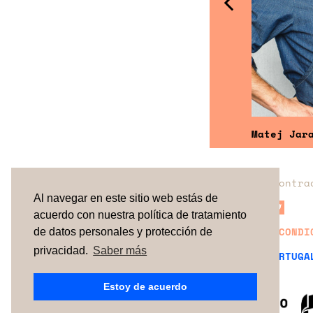
Antonio Navalón
Matej Jaraba
Jo
¿No has encontra
Al navegar en este sitio web estás de
acuerdo con nuestra política de tratamiento
TÉRMINOS Y CONDI
de datos personales y protección de
privacidad.
Saber más
ESPAÑA
| PORTUGA
Estoy de acuerdo