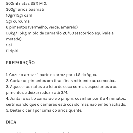
500ml natas 35% M.G.
300gr arroz basmati
10gr/15gr caril
5gr curcuma
6 pimentos (vermelho, verde, amarelo)
1.0kg/1.5kg miolo de camarão 20/30 (escorrido equivale a
metade)
Sal
Piripiri
PREPARAÇÃO
1. Cozer o arroz - 1 parte de arroz para 1.5 de água.
2. Cortar os pimentos em tiras finas retirando as sementes.
3. Aquecer as natas e o leite de coco com as especiarias e os
pimentos e deixar reduzir até 3/4.
4. Juntar o sal, o camarão e o piripiri, cozinhar por 3 a 4 minutos,
certificando que o camarão está cozido mas não emborrachado.
5. Deitar o caril por cima do arroz quente.
DICA