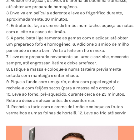
2. Adicione o açúcar, os ovos e o aroma de baunilha e amasse,
até obter um preparado homogéneo.
3.Envolva em película aderente e leve ao frigorífico durante,
aproximadamente, 30 minutos.
4. Entretanto, faça o creme de limão: num tacho, aqueça as natas
com o leite e a casca de limão.
5. À parte, bata ligeiramente as gemas com o açúcar, até obter
um preparado fofo e homogéneo. 6. Adicione o amido de milho
peneirado e mexa bem. Verta o leite em fio e mexa.
7. Leve este preparado novamente ao lume e cozinhe, mexendo
sempre, até engrossar. Retire e deixe arrefecer.
8. Estique a massa e coloque-a numa tarteira previamente
untada com manteiga e enfarinhada.
9. Pique o fundo com um garfo, cubra com papel vegetal e
recheie-a com feijões secos (para a massa não crescer).
10. Leve ao forno, pré-aquecido, durante cerca de 25 minutos.
Retire e deixe arrefecer antes de desenformar.
11. Recheie a tarte com o creme de limão e coloque os frutos
vermelhos e umas folhas de hortelã. 12. Leve ao frio até servir.