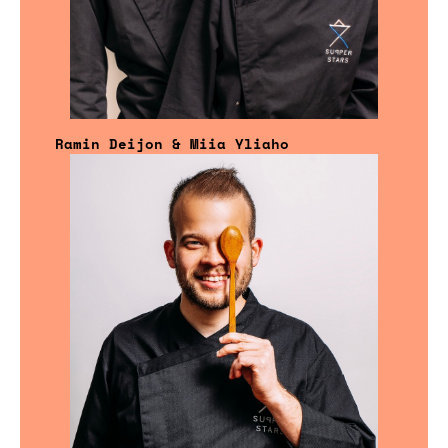
Ramin Deijon & Miia Yliaho