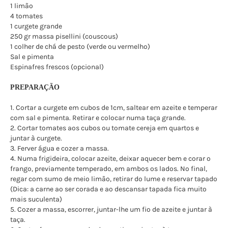
1 limão
4 tomates
1 curgete grande
250 gr massa pisellini (couscous)
1 colher de chá de pesto (verde ou vermelho)
Sal e pimenta
Espinafres frescos (opcional)
PREPARAÇÃO
1. Cortar a curgete em cubos de 1cm, saltear em azeite e temperar
com sal e pimenta. Retirar e colocar numa taça grande.
2. Cortar tomates aos cubos ou tomate cereja em quartos e
juntar à curgete.
3. Ferver água e cozer a massa.
4. Numa frigideira, colocar azeite, deixar aquecer bem e corar o
frango, previamente temperado, em ambos os lados. No final,
regar com sumo de meio limão, retirar do lume e reservar tapado
(Dica: a carne ao ser corada e ao descansar tapada fica muito
mais suculenta)
5. Cozer a massa, escorrer, juntar-lhe um fio de azeite e juntar à
taça.