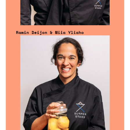
Ramin Deijon & Miia Yliaho