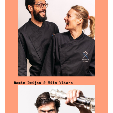
Ramin Deijon & Miia Yliaho