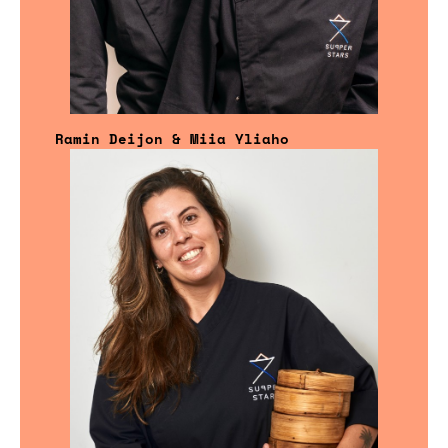
Ramin Deijon & Miia Yliaho