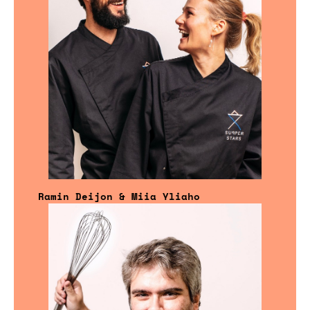
Ramin Deijon & Miia Yliaho