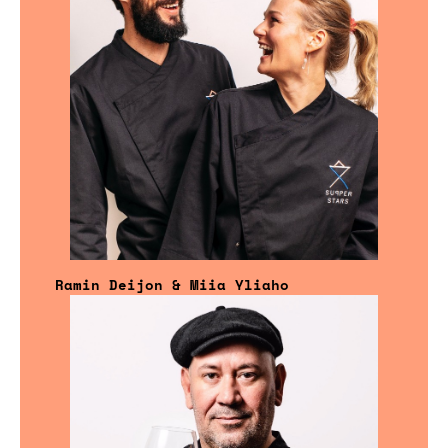
Ramin Deijon & Miia Yliaho