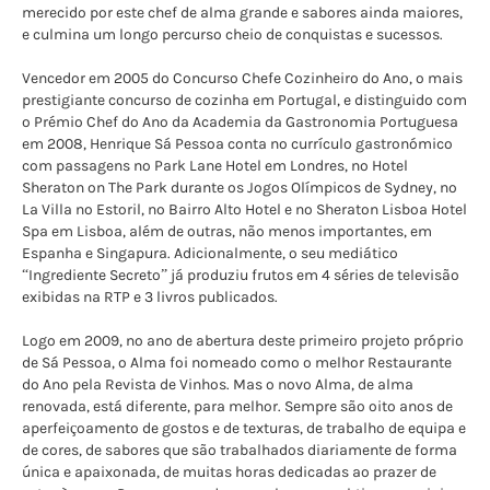
merecido por este chef de alma grande e sabores ainda maiores,
e culmina um longo percurso cheio de conquistas e sucessos.
Vencedor em 2005 do Concurso Chefe Cozinheiro do Ano, o mais
prestigiante concurso de cozinha em Portugal, e distinguido com
o Prémio Chef do Ano da Academia da Gastronomia Portuguesa
em 2008, Henrique Sá Pessoa conta no currículo gastronómico
com passagens no Park Lane Hotel em Londres, no Hotel
Sheraton on The Park durante os Jogos Olímpicos de Sydney, no
La Villa no Estoril, no Bairro Alto Hotel e no Sheraton Lisboa Hotel
Spa em Lisboa, além de outras, não menos importantes, em
Espanha e Singapura. Adicionalmente, o seu mediático
“Ingrediente Secreto” já produziu frutos em 4 séries de televisão
exibidas na RTP e 3 livros publicados.
Logo em 2009, no ano de abertura deste primeiro projeto próprio
de Sá Pessoa, o Alma foi nomeado como o melhor Restaurante
do Ano pela Revista de Vinhos. Mas o novo Alma, de alma
renovada, está diferente, para melhor. Sempre são oito anos de
aperfeiçoamento de gostos e de texturas, de trabalho de equipa e
de cores, de sabores que são trabalhados diariamente de forma
única e apaixonada, de muitas horas dedicadas ao prazer de